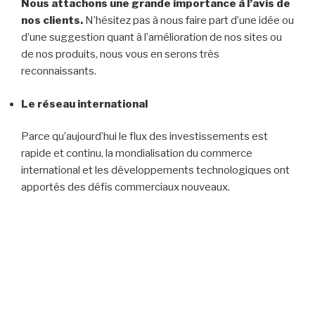
Nous attachons une grande importance à l’avis de
nos clients.
N’hésitez pas à nous faire part d’une idée ou
d’une suggestion quant à l’amélioration de nos sites ou
de nos produits, nous vous en serons très
reconnaissants.
Le réseau international
Parce qu’aujourd’hui le flux des investissements est
rapide et continu, la mondialisation du commerce
international et les développements technologiques ont
apportés des défis commerciaux nouveaux.
Quelles solutions envisager? Le groupe GI Ocean a voulu
crée des liens plus forts entre le commerce et
l’investissement en interne.
Notre groupe est juridiquement indépendant les uns des
autres, mettant à profit commun des connaissances